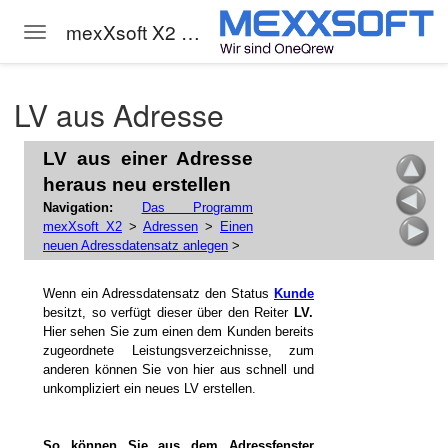
 mexXsoft
mexXsoft X2 Hilfe
Toggle navigation
Skip to main content
LV aus Adresse
LV aus einer Adresse
heraus neu erstellen
Navigation:
Das Programm
mexXsoft X2
>
Adressen
>
Einen
 X2
neuen Adressdatensatz anlegen
>
Wenn ein Adressdatensatz den Status
Kunde
besitzt, so verfügt dieser über den Reiter
LV.
Hier sehen Sie zum einen dem Kunden bereits
zugeordnete Leistungsverzeichnisse, zum
anderen können Sie von hier aus schnell und
unkompliziert ein neues LV erstellen.
nlegen
So können Sie aus dem Adressfenster