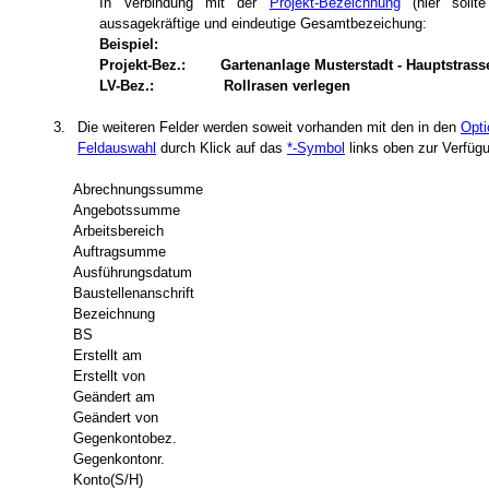
In Verbindung mit der
Projekt-Bezeichnung
(hier sollte
aussagekräftige und eindeutige Gesamtbezeichung:
Beispiel:
Projekt-Bez.: Gartenanlage Musterstadt - Hauptstrass
LV-Bez.: Rollrasen verlegen
3.
Die weiteren Felder werden soweit vorhanden mit den in den
Opti
Feldauswahl
durch Klick auf das
*-Symbol
links oben zur Verfüg
Abrechnungssumme
Angebotssumme
Arbeitsbereich
Auftragsumme
Ausführungsdatum
Baustellenanschrift
Bezeichnung
BS
Erstellt am
Erstellt von
Geändert am
Geändert von
Gegenkontobez.
Gegenkontonr.
Konto(S/H)